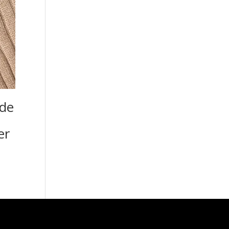
rde
er