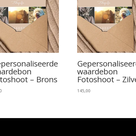
personaliseerde
Gepersonalisee
ardebon
waardebon
toshoot – Brons
Fotoshoot – Zilv
0
145,00