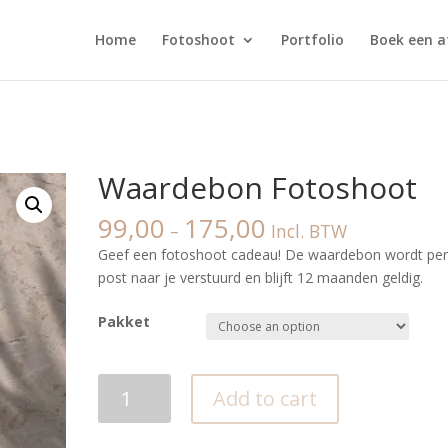
Home
Fotoshoot
Portfolio
Boek een a
Waardebon Fotoshoot
99,00
175,00
–
Incl. BTW
Geef een fotoshoot cadeau! De waardebon wordt pe
post naar je verstuurd en blijft 12 maanden geldig.
Pakket
Waardebon
Add to cart
Fotoshoot
quantity